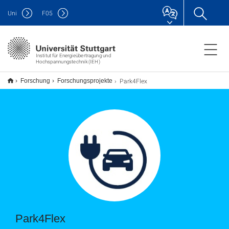
Uni
F
05
Institut für Energieübertragung und
Hochspannungstechnik (IEH)
Park4Flex
Forschung
Forschungsprojekte
Park4Flex