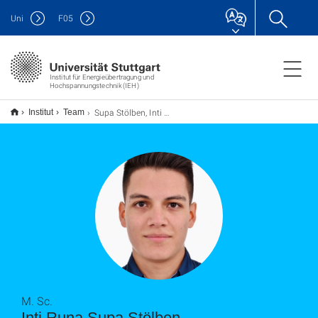
Uni
F
05
Institut für Energieübertragung und
Hochspannungstechnik (IEH)
Supa Stölben, Inti Runa
Institut
Team
M. Sc.
Inti Runa Supa Stölben