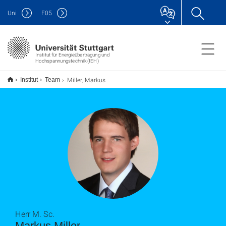
Uni
F
05
Institut für Energieübertragung und
Hochspannungstechnik (IEH)
Miller, Markus
Institut
Team
Herr M. Sc.
Markus Miller