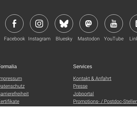
Facebook
Instagram
Bluesky
Mastodon
YouTube
Lin
ormalia
Services
Impressum
Kontakt & Anfahrt
atenschutz
Presse
arrierefreiheit
Jobportal
ertifikate
Promotions- / Postdoc-Stelle
AGB
Uni-Shop