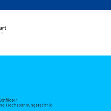
und
stfildern
g und Hochspannungstechnik