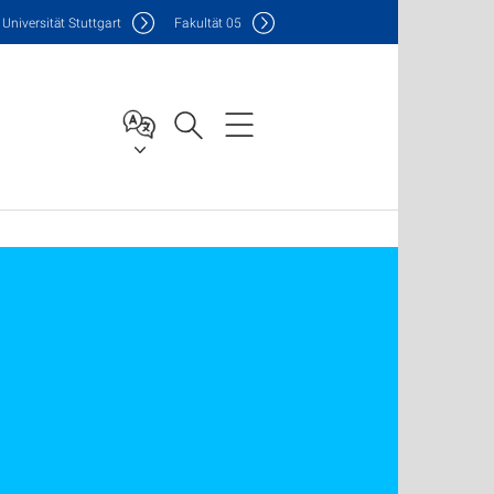
Uni
versität Stuttgart
F
akultät
05