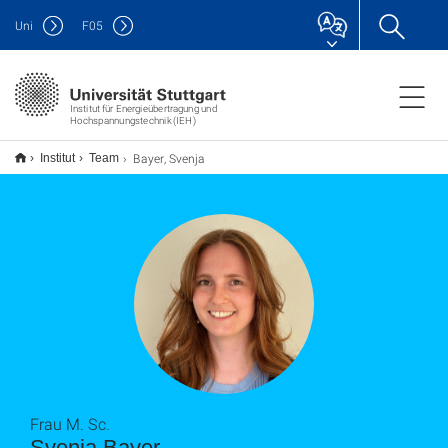
Uni
F
05
Institut für Energieübertragung und
Hochspannungstechnik (IEH)
Bayer, Svenja
Institut
Team
Frau M. Sc.
Svenja Bayer